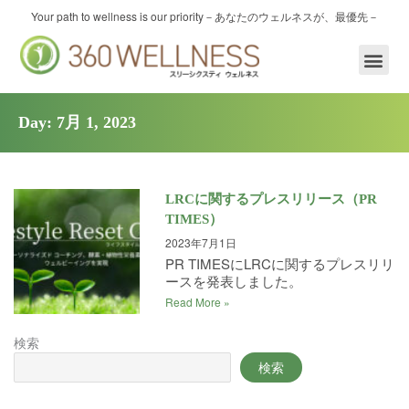
内
Your path to wellness is our priority
－あなたのウェルネスが、最優先－
容
を
ス
キ
ッ
Day: 7月 1, 2023
プ
LRCに関するプレスリリース（PR
TIMES）
2023年7月1日
PR TIMESにLRCに関するプレスリリ
ースを発表しました。
Read More »
検索
検索