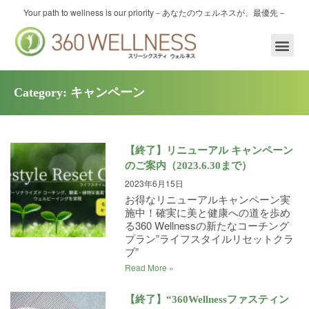
内
Your path to wellness is our priority
－あなたのウェルネスが、最優先－
容
を
ス
キ
ッ
Category: キャンペーン
プ
【終了】リニューアル キャンペーン
のご案内（2023.6.30まで）
2023年6月15日
お得なリニューアルキャンペーン実
施中！確実に美と健康への道を歩め
る360 Wellnessの新たなコーチング
プラン”ライフスタイルリセットクラ
ブ”
Read More »
【終了】“360Wellnessファスティン