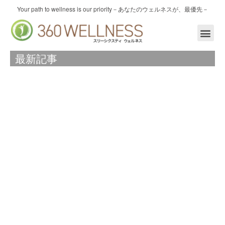
内
Your path to wellness is our priority
－あなたのウェルネスが、最優先－
容
を
ス
キ
最新記事
ッ
プ