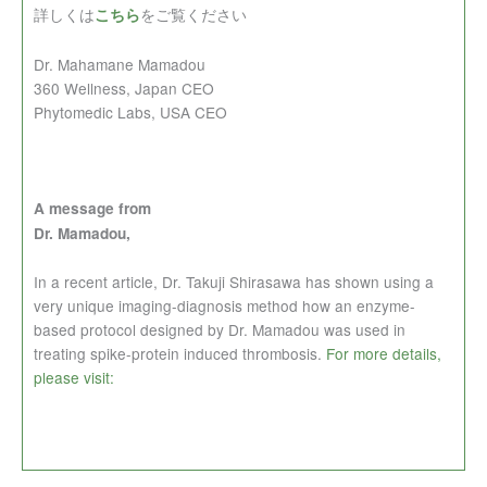
詳しくは
をご覧ください
こちら
Dr. Mahamane Mamadou
360 Wellness, Japan CEO
Phytomedic Labs, USA CEO
A message from
Dr. Mamadou,
In a recent article, Dr. Takuji Shirasawa has shown using a
very unique imaging-diagnosis method how an enzyme-
based protocol designed by Dr. Mamadou was used in
treating spike-protein induced thrombosis.
For more details,
please visit: