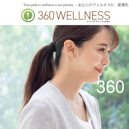
内
Your path to wellness is our priority －あなたのウェルネスが、最優
容
を
ス
キ
ッ
プ
360