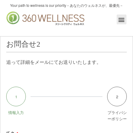
内
Your path to wellness is our priority
－あなたのウェルネスが、最優先－
容
を
ス
キ
ッ
プ
お問合せ2
追って詳細をメールにてお送りいたします。
1
2
情報入力
プライバシ
ーポリシー