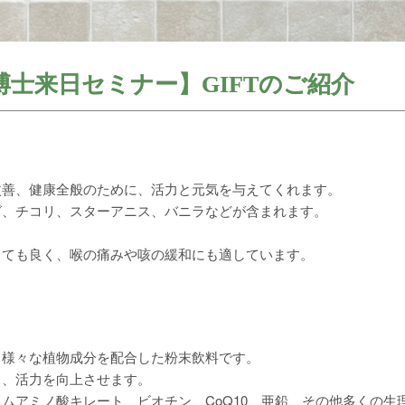
士来日セミナー】GIFTのご紹介
改善、健康全般のために、活力と元気を与えてくれます。
グ、チコリ、スターアニス、バニラなどが含まれます。
とても良く、喉の痛みや咳の緩和にも適しています。
る様々な植物成分を配合した粉末飲料です。
し、活力を向上させます。
ムアミノ酸キレート、ビオチン、CoQ10、亜鉛、その他多くの生