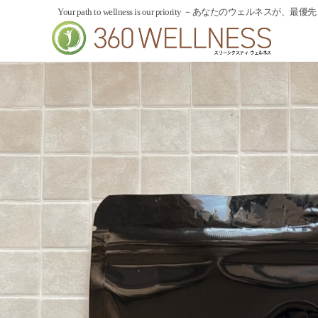
内
Your path to wellness is our priority －あなたのウェルネスが、最優
容
を
ス
キ
ッ
プ