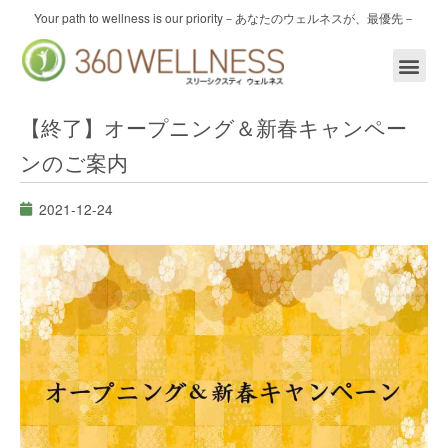
内
Your path to wellness is our priority
－あなたのウェルネスが、最優先－
容
を
ス
キ
ッ
【終了】オープニング＆新春キャンペー
プ
ンのご案内
2021-12-24