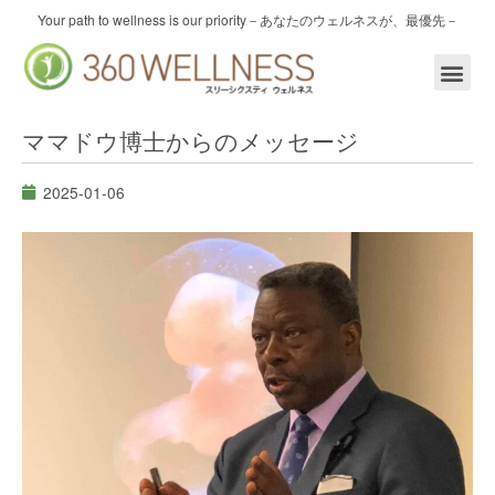
内
Your path to wellness is our priority
－あなたのウェルネスが、最優先－
容
を
ス
キ
ッ
ママドウ博士からのメッセージ
プ
2025-01-06